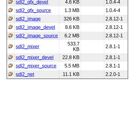
sdl2_gfx_devel
4.6 KB
1.0.4-4
sdl2_gfx_source
1.3 MB
1.0.4-4
sdl2_image
326 KB
2.8.12-1
sdl2_image_devel
8.6 KB
2.8.12-1
sdl2_image_source
6.2 MB
2.8.12-1
533.7
sdl2_mixer
2.8.1-1
KB
sdl2_mixer_devel
22.8 KB
2.8.1-1
sdl2_mixer_source
5.5 MB
2.8.1-1
sdl2_net
11.1 KB
2.2.0-1