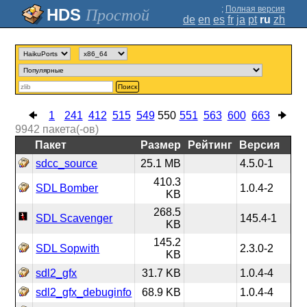
;
Полная версия
Простой
de
en
es
fr
ja
pt
ru
zh
Поиск
1
241
412
515
549
550
551
563
600
663
9942
пакета(-ов)
Пакет
Размер
Рейтинг
Версия
sdcc_source
25.1 MB
4.5.0-1
410.3
SDL Bomber
1.0.4-2
KB
268.5
SDL Scavenger
145.4-1
KB
145.2
SDL Sopwith
2.3.0-2
KB
sdl2_gfx
31.7 KB
1.0.4-4
sdl2_gfx_debuginfo
68.9 KB
1.0.4-4