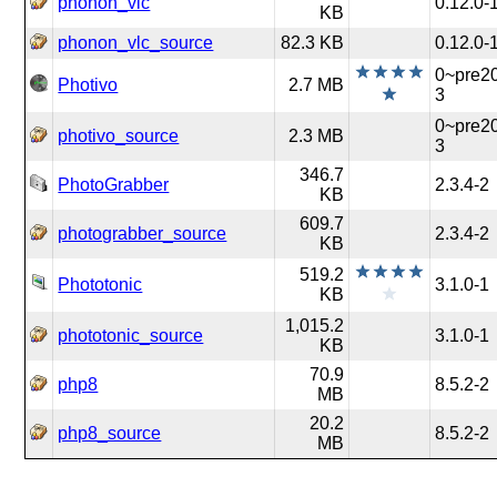
phonon_vlc
0.12.0-
KB
phonon_vlc_source
82.3 KB
0.12.0-
0~pre2
Photivo
2.7 MB
3
0~pre2
photivo_source
2.3 MB
3
346.7
PhotoGrabber
2.3.4-2
KB
609.7
photograbber_source
2.3.4-2
KB
519.2
Phototonic
3.1.0-1
KB
1,015.2
phototonic_source
3.1.0-1
KB
70.9
php8
8.5.2-2
MB
20.2
php8_source
8.5.2-2
MB