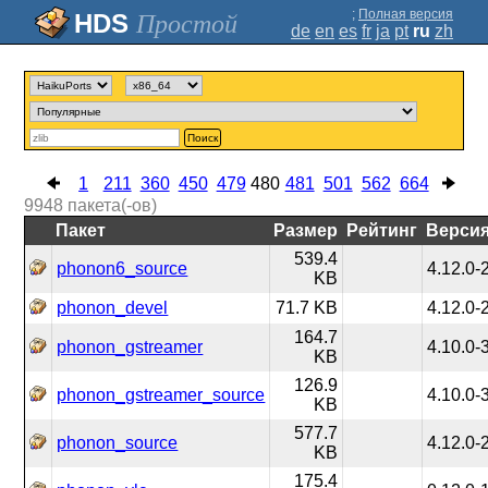
;
Полная версия
Простой
de
en
es
fr
ja
pt
ru
zh
Поиск
1
211
360
450
479
480
481
501
562
664
9948
пакета(-ов)
Пакет
Размер
Рейтинг
Верси
539.4
phonon6_source
4.12.0-
KB
phonon_devel
71.7 KB
4.12.0-
164.7
phonon_gstreamer
4.10.0-
KB
126.9
phonon_gstreamer_source
4.10.0-
KB
577.7
phonon_source
4.12.0-
KB
175.4