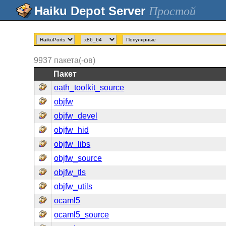
Простой
9937
пакета(-ов)
Пакет
oath_toolkit_source
objfw
objfw_devel
objfw_hid
objfw_libs
objfw_source
objfw_tls
objfw_utils
ocaml5
ocaml5_source