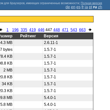
;
Полная версия
de
en
es
fr
ja
pt
ru
zh
1
196
335
419
446
447
448
471
543
663
Размер
Рейтинг
Версия
4.3 MB
2.6.11-1
7 bytes
1.5.7-1
78.4 KB
1.5.7-1
08.8 KB
1.5.7-1
2 MB
1.5.7-1
20.8 KB
1.5.7-1
34 KB
1.5.7-1
20.3 KB
1.5.7-1
09.8 MB
5.4.0-1
5.8 MB
5.4.0-1