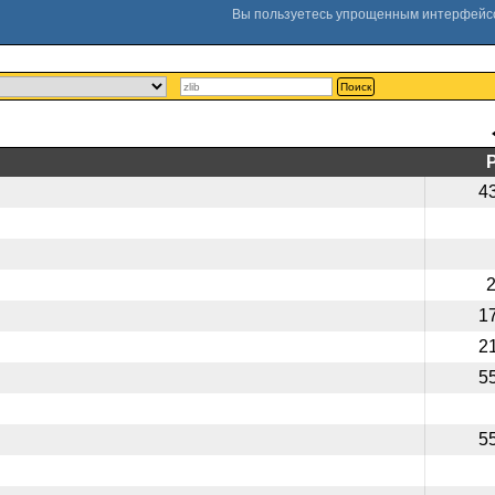
Поиск
4
1
2
5
5