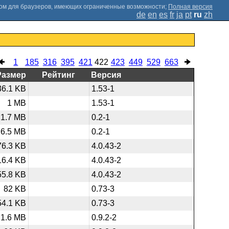
;
Полная версия
de
en
es
fr
ja
pt
ru
zh
1
185
316
395
421
422
423
449
529
663
Размер
Рейтинг
Версия
36.1 KB
1.53-1
1 MB
1.53-1
1.7 MB
0.2-1
26.5 MB
0.2-1
76.3 KB
4.0.43-2
16.4 KB
4.0.43-2
55.8 KB
4.0.43-2
82 KB
0.73-3
54.1 KB
0.73-3
1.6 MB
0.9.2-2