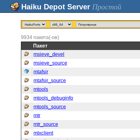
Простой
9934
пакета(-ов)
Пакет
msieve_devel
msieve_source
mtafsir
mtafsir_source
mtools
mtools_debuginfo
mtools_source
mtr
mtr_source
mtxclient