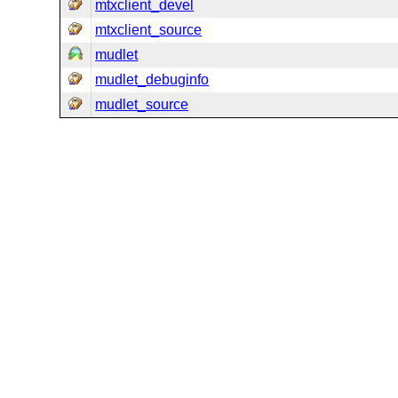
mtxclient_devel
mtxclient_source
mudlet
mudlet_debuginfo
mudlet_source