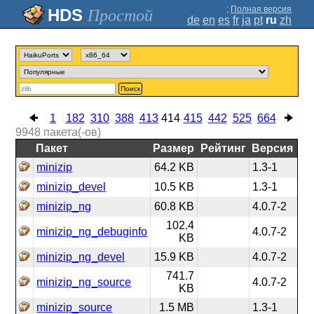
;
Полная версия
Простой
de
en
es
fr
ja
pt
ru
zh
Поиск
1
182
310
388
413
414
415
442
525
664
9948
пакета(-ов)
Пакет
Размер
Рейтинг
Версия
minizip
64.2 KB
1.3-1
minizip_devel
10.5 KB
1.3-1
minizip_ng
60.8 KB
4.0.7-2
102.4
minizip_ng_debuginfo
4.0.7-2
KB
minizip_ng_devel
15.9 KB
4.0.7-2
741.7
minizip_ng_source
4.0.7-2
KB
minizip_source
1.5 MB
1.3-1