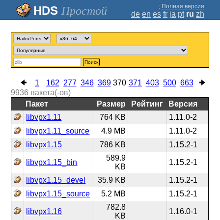
;
Полная версия
Простой
de
en
es
fr
ja
pt
ru
zh
Поиск
1
162
277
346
369
370
371
403
500
663
9936
пакета(-ов)
Пакет
Размер
Рейтинг
Версия
libvpx1.11
764 KB
1.11.0-2
libvpx1.11_source
4.9 MB
1.11.0-2
libvpx1.15
786 KB
1.15.2-1
589.9
libvpx1.15_bin
1.15.2-1
KB
libvpx1.15_devel
35.9 KB
1.15.2-1
libvpx1.15_source
5.2 MB
1.15.2-1
782.8
libvpx1.16
1.16.0-1
KB