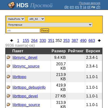
;
Полная версия
Простой
de
en
es
fr
ja
pt
ru
zh
Поиск
1
155
264
330
351
352
353
387
490
663
9936
пакета(-ов)
Пакет
Размер
Рейтинг
Версия
librsync_devel
9.4 KB
2.3.4-1
203.7
librsync_source
2.3.4-1
KB
213.9
librttopo
1.1.0-1
KB
419.9
librttopo_debuginfo
1.1.0-1
KB
librttopo_devel
27 KB
1.1.0-1
313.9
librttopo_source
1.1.0-1
KB