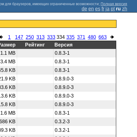
;
Полная версия
de
en
es
fr
ja
pt
ru
zh
1
147
250
313
333
334
335
371
480
663
Размер
Рейтинг
Версия
1.1 MB
0.8.3-1
23.4 MB
0.8.3-1
45.8 KB
0.8.3-1
21.9 KB
0.8.9.0-3
83.6 KB
0.8.9.0-3
13.6 KB
0.8.9.0-3
15.8 KB
0.8.9.0-3
1.6 MB
0.8.3-1
686 KB
0.3.2-3
89.3 KB
0.3.2-1