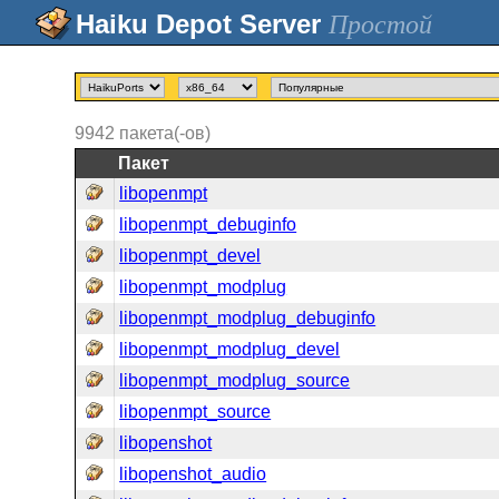
Простой
9942
пакета(-ов)
Пакет
libopenmpt
libopenmpt_debuginfo
libopenmpt_devel
libopenmpt_modplug
libopenmpt_modplug_debuginfo
libopenmpt_modplug_devel
libopenmpt_modplug_source
libopenmpt_source
libopenshot
libopenshot_audio