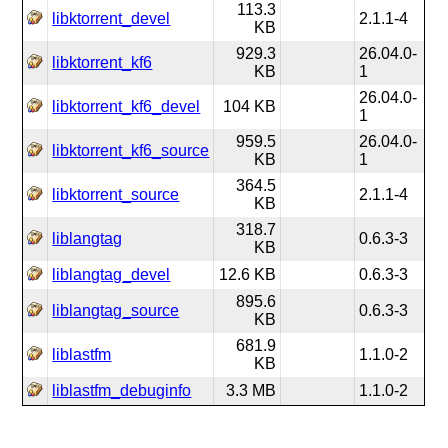
113.3
libktorrent_devel
2.1.1-4
KB
929.3
26.04.0-
libktorrent_kf6
KB
1
26.04.0-
libktorrent_kf6_devel
104 KB
1
959.5
26.04.0-
libktorrent_kf6_source
KB
1
364.5
libktorrent_source
2.1.1-4
KB
318.7
liblangtag
0.6.3-3
KB
liblangtag_devel
12.6 KB
0.6.3-3
895.6
liblangtag_source
0.6.3-3
KB
681.9
liblastfm
1.1.0-2
KB
liblastfm_debuginfo
3.3 MB
1.1.0-2