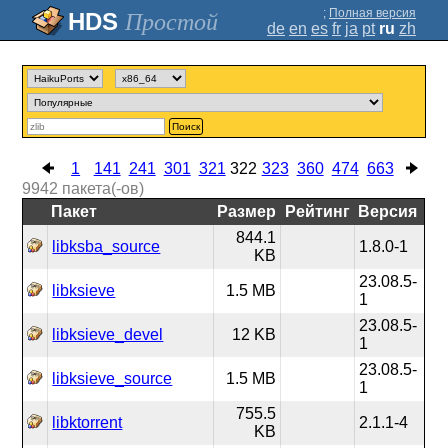
;
Полная версия
Простой
de
en
es
fr
ja
pt
ru
zh
Поиск
1
141
241
301
321
322
323
360
474
663
9942
пакета(-ов)
Пакет
Размер
Рейтинг
Версия
844.1
libksba_source
1.8.0-1
KB
23.08.5-
libksieve
1.5 MB
1
23.08.5-
libksieve_devel
12 KB
1
23.08.5-
libksieve_source
1.5 MB
1
755.5
libktorrent
2.1.1-4
KB