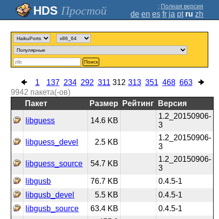
;
Полная версия
Простой
de
en
es
fr
ja
pt
ru
zh
Поиск
1
137
234
292
311
312
313
351
468
663
9942
пакета(-ов)
Пакет
Размер
Рейтинг
Версия
1.2_20150906-
libguess
14.6 KB
3
1.2_20150906-
libguess_devel
2.5 KB
3
1.2_20150906-
libguess_source
54.7 KB
3
libgusb
76.7 KB
0.4.5-1
libgusb_devel
5.5 KB
0.4.5-1
libgusb_source
63.4 KB
0.4.5-1