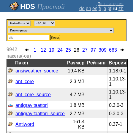
;
Полная версия
Простой
de
en
es
fr
ja
pt
ru
zh
Поиск
9942
1
12
19
24
25
26
27
97
309
663
пакета(-ов)
Пакет
Размер
Рейтинг
Версия
ansiweather_source
19.4 KB
1.18.0-1
1.10.13-
ant_core
2.3 MB
1
1.10.13-
ant_core_source
4.7 MB
1
antigravitaattori
1.8 MB
0.3.0-3
antigravitaattori_source
2.7 MB
0.3.0-3
161.4
Antiword
0.37-1
KB