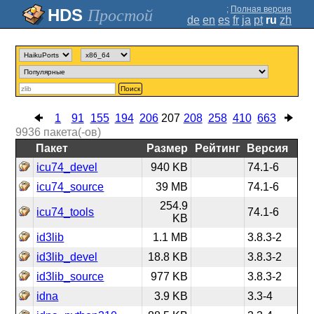
;
Полная версия
Простой
de
en
es
fr
ja
pt
ru
zh
Поиск
1
91
155
194
206
207
208
258
410
663
9936
пакета(-ов)
Пакет
Размер
Рейтинг
Версия
icu74_devel
940 KB
74.1-6
icu74_source
39 MB
74.1-6
254.9
icu74_tools
74.1-6
KB
id3lib
1.1 MB
3.8.3-2
id3lib_devel
18.8 KB
3.8.3-2
id3lib_source
977 KB
3.8.3-2
idna
3.9 KB
3.3-4