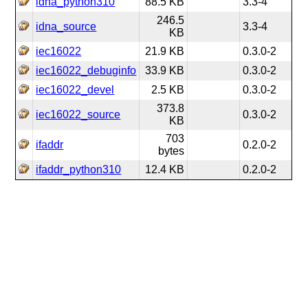
idna_python310
88.5 KB
3.3-4
246.5
idna_source
3.3-4
KB
iec16022
21.9 KB
0.3.0-2
iec16022_debuginfo
33.9 KB
0.3.0-2
iec16022_devel
2.5 KB
0.3.0-2
373.8
iec16022_source
0.3.0-2
KB
703
ifaddr
0.2.0-2
bytes
ifaddr_python310
12.4 KB
0.2.0-2