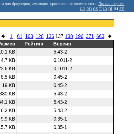
;
Полная версия
de
en
es
fr
ja
pt
ru
zh
1
61
103
128
136
137
138
196
371
663
Размер
Рейтинг
Версия
10.1 KB
5.43-2
4.7 KB
0.1011-2
23.6 KB
0.1011-2
8.5 KB
0.45-2
19 KB
0.45-2
380 KB
5.43-2
84.1 KB
5.43-2
6.2 KB
5.43-2
9.9 KB
0.35-1
15.7 KB
0.35-1