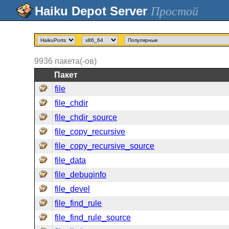
Простой
9936
пакета(-ов)
Пакет
file
file_chdir
file_chdir_source
file_copy_recursive
file_copy_recursive_source
file_data
file_debuginfo
file_devel
file_find_rule
file_find_rule_source