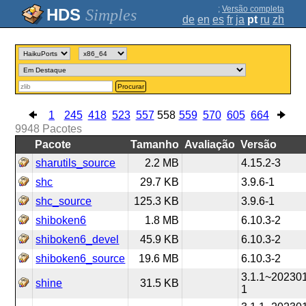
;
Versão completa
Simples
de
en
es
fr
ja
pt
ru
zh
Procurar
1
245
418
523
557
558
559
570
605
664
9948
Pacotes
Pacote
Tamanho
Avaliação
Versão
sharutils_source
2.2 MB
4.15.2-3
shc
29.7 KB
3.9.6-1
shc_source
125.3 KB
3.9.6-1
shiboken6
1.8 MB
6.10.3-2
shiboken6_devel
45.9 KB
6.10.3-2
shiboken6_source
19.6 MB
6.10.3-2
3.1.1~20230
shine
31.5 KB
1