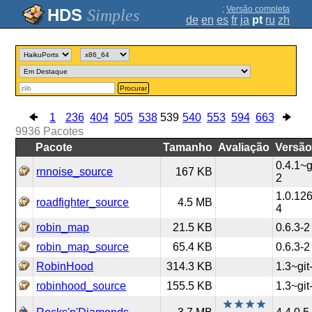
;
Versão completa
Simples
de
en
es
fr
ja
pt
ru
zh
Procurar
1
236
404
505
538
539
540
553
594
663
9936
Pacotes
Pacote
Tamanho
Avaliação
Versã
0.4.1~g
rnnoise_source
167 KB
2
1.0.12
roadfighter_source
4.5 MB
4
robin_map
21.5 KB
0.6.3-2
robin_map_source
65.4 KB
0.6.3-2
RobinHood
314.3 KB
1.3~git
robinhood_source
155.5 KB
1.3~git