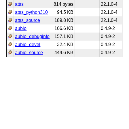
attrs
814 bytes
22.1.0-4
attrs_python310
94.5 KB
22.1.0-4
attrs_source
189.8 KB
22.1.0-4
aubio
106.6 KB
0.4.9-2
aubio_debuginfo
157.1 KB
0.4.9-2
aubio_devel
32.4 KB
0.4.9-2
aubio_source
444.6 KB
0.4.9-2