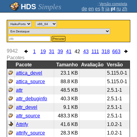
;
Versão completa
Simples
de
en
es
fr
ja
pt
ru
zh
Procurar
9942
1
19
31
39
41
42
43
111
318
663
Pacotes
Pacote
Tamanho
Avaliação
Versão
attica_devel
23.1 KB
5.115.0-1
attica_source
88.8 KB
5.115.0-1
attr
48.5 KB
2.5.1-1
attr_debuginfo
40.3 KB
2.5.1-1
attr_devel
9.1 KB
2.5.1-1
attr_source
483.3 KB
2.5.1-1
Attrify
41.6 KB
1.0.2-1
attrify_source
28.3 KB
1.0.2-1