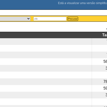
Procurar
T
5
7
5