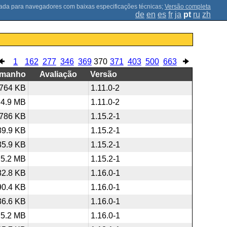
;
Versão completa
de
en
es
fr
ja
pt
ru
zh
1
162
277
346
369
370
371
403
500
663
amanho
Avaliação
Versão
764 KB
1.11.0-2
4.9 MB
1.11.0-2
786 KB
1.15.2-1
89.9 KB
1.15.2-1
35.9 KB
1.15.2-1
5.2 MB
1.15.2-1
82.8 KB
1.16.0-1
90.4 KB
1.16.0-1
36.6 KB
1.16.0-1
5.2 MB
1.16.0-1