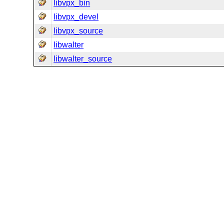
libvpx_bin
libvpx_devel
libvpx_source
libwalter
libwalter_source