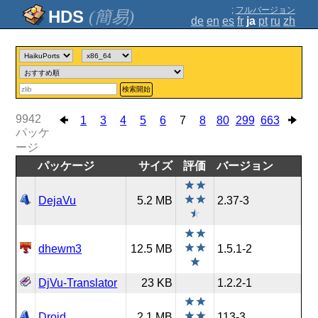
;
フルバージョン
(簡易)
de
en
es
fr
ja
pt
ru
zh
検索開始
9942
1
3
4
5
6
7
8
80
299
663
パッケ
ージ
パッケージ
サイズ
評価
バージョン
DejaVu
5.2 MB
2.37-3
dhewm3
12.5 MB
1.5.1-2
DjVu-Translator
23 KB
1.2.2-1
Droid
2.1 MB
113-3