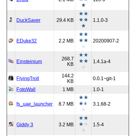
DuckSaver
29.4 KB
1.1.0-3
EDuke32
2.2 MB
20200907-2
268.7
Einsteinium
1.4.1a-4
KB
144.2
FlyingTroll
0.0.1~git-1
KB
FotoWall
1 MB
1.0-1
fs_uae_launcher
8.7 MB
3.1.68-2
Giddy 3
3.2 MB
1.5-4