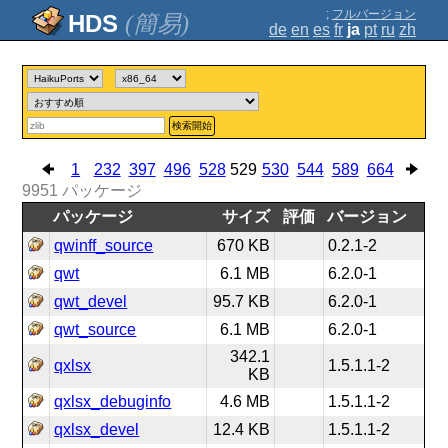
;
フルバージョン
(簡易)
de
en
es
fr
ja
pt
ru
zh
検索開始
1
232
397
496
528
529
530
544
589
664
9951
パッケージ
パッケージ
サイズ
評価
バージョン
qwinff_source
670 KB
0.2.1-2
qwt
6.1 MB
6.2.0-1
qwt_devel
95.7 KB
6.2.0-1
qwt_source
6.1 MB
6.2.0-1
342.1
qxlsx
1.5.1.1-2
KB
qxlsx_debuginfo
4.6 MB
1.5.1.1-2
qxlsx_devel
12.4 KB
1.5.1.1-2