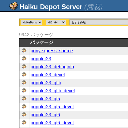
(簡易)
9942
パッケージ
パッケージ
ponyexpress_source
poppler23
poppler23_debuginfo
poppler23_devel
poppler23_glib
poppler23_glib_devel
poppler23_qt5
poppler23_qt5_devel
poppler23_qt6
poppler23_qt6_devel