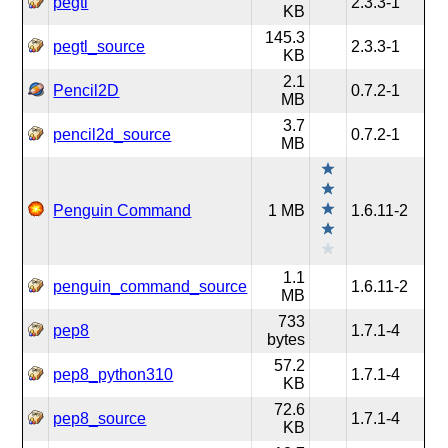
pegtl
2.3.3-1
KB
145.3
pegtl_source
2.3.3-1
KB
2.1
Pencil2D
0.7.2-1
MB
3.7
pencil2d_source
0.7.2-1
MB
Penguin Command
1 MB
1.6.11-2
1.1
penguin_command_source
1.6.11-2
MB
733
pep8
1.7.1-4
bytes
57.2
pep8_python310
1.7.1-4
KB
72.6
pep8_source
1.7.1-4
KB