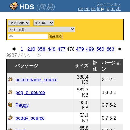
;
フルバージョン
(簡易)
de
en
es
fr
ja
pt
ru
zh
検索開始
1
210
358
448
477
478
479
499
560
663
9937
パッケージ
評
バージョ
パッケージ
サイズ
価
ン
388.4
pecorename_source
2.1.2-1
KB
582.7
peg_e_source
1.3.3-1
KB
33.6
Peggy
0.7.5-2
KB
53.1
peggy_source
0.7.5-2
KB
65.8