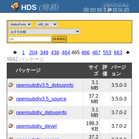
;
フルバージョン
(簡易)
de
en
es
fr
ja
pt
ru
zh
検索開始
1
204
349
436
464
465
466
487
553
663
9942
パッケージ
サイ
評
バージ
パッケージ
ズ
価
ョン
3.1
opensubdiv3.5_debuginfo
3.5.0-3
MB
37.2
opensubdiv3.5_source
3.5.0-3
MB
3.1
opensubdiv_debuginfo
3.7.0-2
MB
198.3
opensubdiv_devel
3.7.0-2
KB
37.2