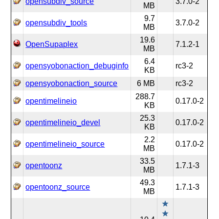
opensubdiv_source
3.7.0-2
MB
9.7
opensubdiv_tools
3.7.0-2
MB
19.6
OpenSupaplex
7.1.2-1
MB
6.4
opensyobonaction_debuginfo
rc3-2
KB
opensyobonaction_source
6 MB
rc3-2
288.7
opentimelineio
0.17.0-2
KB
25.3
opentimelineio_devel
0.17.0-2
KB
2.2
opentimelineio_source
0.17.0-2
MB
33.5
opentoonz
1.7.1-3
MB
49.3
opentoonz_source
1.7.1-3
MB