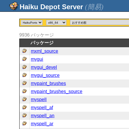
(簡易)
9936
パッケージ
パッケージ
mxml_source
mygui
mygui_devel
mygui_source
mypaint_brushes
mypaint_brushes_source
myspell
myspell_af
myspell_an
myspell_ar