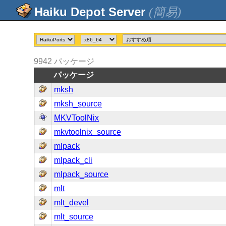
(簡易)
9942
パッケージ
パッケージ
mksh
mksh_source
MKVToolNix
mkvtoolnix_source
mlpack
mlpack_cli
mlpack_source
mlt
mlt_devel
mlt_source