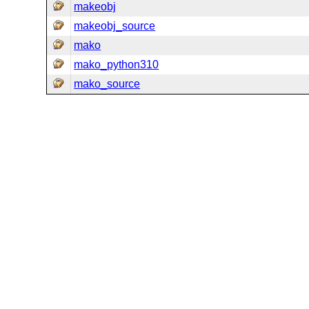
makeobj
makeobj_source
mako
mako_python310
mako_source