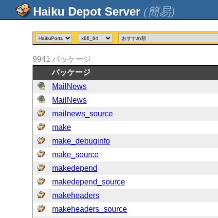
(簡易)
9941
パッケージ
パッケージ
MailNews
MailNews
mailnews_source
make
make_debuginfo
make_source
makedepend
makedepend_source
makeheaders
makeheaders_source