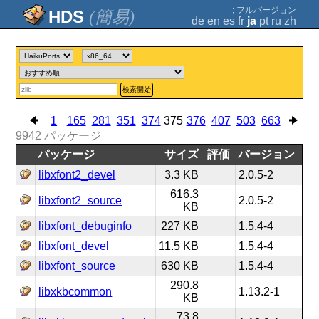
;
フルバージョン
(簡易)
de
en
es
fr
ja
pt
ru
zh
検索開始
1
165
281
351
374
375
376
407
503
663
9942
パッケージ
パッケージ
サイズ
評価
バージョン
libxfont2_devel
3.3 KB
2.0.5-2
616.3
libxfont2_source
2.0.5-2
KB
libxfont_debuginfo
227 KB
1.5.4-4
libxfont_devel
11.5 KB
1.5.4-4
libxfont_source
630 KB
1.5.4-4
290.8
libxkbcommon
1.13.2-1
KB
73.8