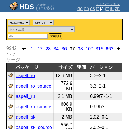
;
フルバージョン
(簡易)
de
en
es
fr
ja
pt
ru
zh
検索開始
9942
1
17
28
34
36
37
38
107
315
663
パッ
ケージ
パッケージ
サイズ
評価
バージョン
aspell_ro
12.6 MB
3.3~2-1
772.6
aspell_ro_source
3.3~2-1
KB
aspell_ru
2.1 MB
0.99f7~1-1
608.9
aspell_ru_source
0.99f7~1-1
KB
aspell_sk
2 MB
2.02~0-1
556.7
aspell_sk_source
2.02~0-1