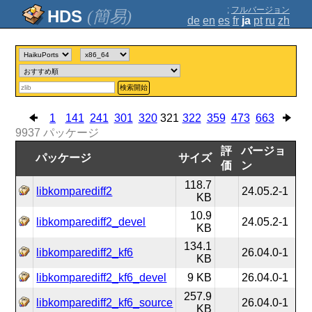
;
フルバージョン
(簡易)
de
en
es
fr
ja
pt
ru
zh
検索開始
1
141
241
301
320
321
322
359
473
663
9937
パッケージ
評
バージョ
パッケージ
サイズ
価
ン
118.7
libkomparediff2
24.05.2-1
KB
10.9
libkomparediff2_devel
24.05.2-1
KB
134.1
libkomparediff2_kf6
26.04.0-1
KB
libkomparediff2_kf6_devel
9 KB
26.04.0-1
257.9
libkomparediff2_kf6_source
26.04.0-1
KB