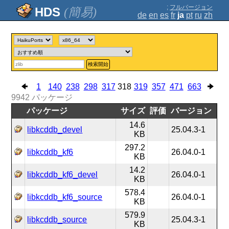
;
フルバージョン
(簡易)
de
en
es
fr
ja
pt
ru
zh
検索開始
1
140
238
298
317
318
319
357
471
663
9942
パッケージ
パッケージ
サイズ
評価
バージョン
14.6
libkcddb_devel
25.04.3-1
KB
297.2
libkcddb_kf6
26.04.0-1
KB
14.2
libkcddb_kf6_devel
26.04.0-1
KB
578.4
libkcddb_kf6_source
26.04.0-1
KB
579.9
libkcddb_source
25.04.3-1
KB