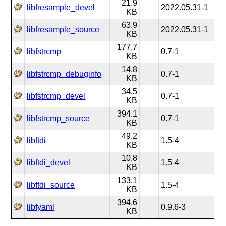
21.9
libfresample_devel
2022.05.31-1
KB
63.9
libfresample_source
2022.05.31-1
KB
177.7
libfstrcmp
0.7-1
KB
14.8
libfstrcmp_debuginfo
0.7-1
KB
34.5
libfstrcmp_devel
0.7-1
KB
394.1
libfstrcmp_source
0.7-1
KB
49.2
libftdi
1.5-4
KB
10.8
libftdi_devel
1.5-4
KB
133.1
libftdi_source
1.5-4
KB
394.6
libfyaml
0.9.6-3
KB