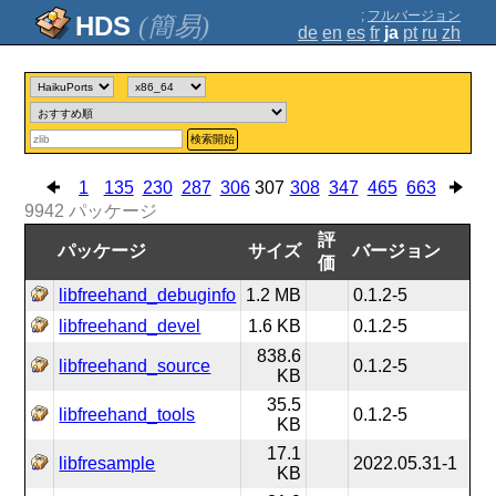
;
フルバージョン
(簡易)
de
en
es
fr
ja
pt
ru
zh
検索開始
1
135
230
287
306
307
308
347
465
663
9942
パッケージ
評
パッケージ
サイズ
バージョン
価
libfreehand_debuginfo
1.2 MB
0.1.2-5
libfreehand_devel
1.6 KB
0.1.2-5
838.6
libfreehand_source
0.1.2-5
KB
35.5
libfreehand_tools
0.1.2-5
KB
17.1
libfresample
2022.05.31-1
KB