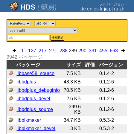
;
フルバージョン
(簡易)
de
en
es
fr
ja
pt
ru
zh
検索開始
1
127
217
271
288
289
290
331
455
663
9942
パッケージ
パッケージ
サイズ
評価
バージョン
libbase58_source
7.5 KB
0.1.4-2
libbdplus
48.3 KB
0.1.2-6
libbdplus_debuginfo
70.5 KB
0.1.2-6
libbdplus_devel
2.6 KB
0.1.2-6
399.6
libbdplus_source
0.1.2-6
KB
libblkmaker
34.7 KB
0.5.3-2
libblkmaker_devel
3 KB
0.5.3-2