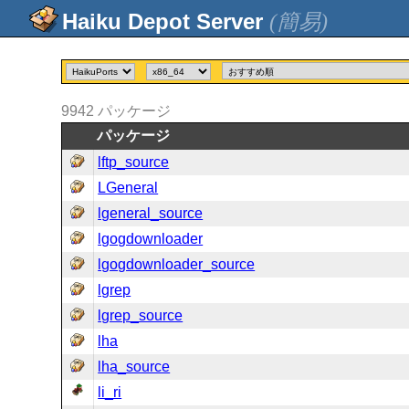
(簡易)
9942
パッケージ
パッケージ
lftp_source
LGeneral
lgeneral_source
lgogdownloader
lgogdownloader_source
lgrep
lgrep_source
lha
lha_source
li_ri