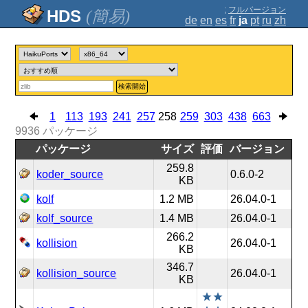
;
フルバージョン
(簡易)
de
en
es
fr
ja
pt
ru
zh
検索開始
1
113
193
241
257
258
259
303
438
663
9936
パッケージ
パッケージ
サイズ
評価
バージョン
259.8
koder_source
0.6.0-2
KB
kolf
1.2 MB
26.04.0-1
kolf_source
1.4 MB
26.04.0-1
266.2
kollision
26.04.0-1
KB
346.7
kollision_source
26.04.0-1
KB