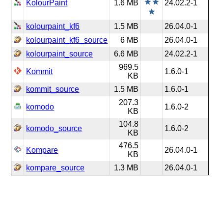
KolourPaint
1.6 MB
24.02.2-1
kolourpaint_kf6
1.5 MB
26.04.0-1
kolourpaint_kf6_source
6 MB
26.04.0-1
kolourpaint_source
6.6 MB
24.02.2-1
969.5
Kommit
1.6.0-1
KB
kommit_source
1.5 MB
1.6.0-1
207.3
komodo
1.6.0-2
KB
104.8
komodo_source
1.6.0-2
KB
476.5
Kompare
26.04.0-1
KB
kompare_source
1.3 MB
26.04.0-1