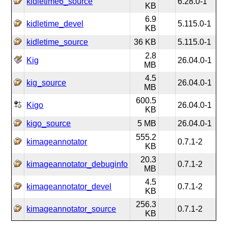
kidletime6_source
6.28.0-1
KB
6.9
kidletime_devel
5.115.0-1
KB
kidletime_source
36 KB
5.115.0-1
2.8
Kig
26.04.0-1
MB
4.5
kig_source
26.04.0-1
MB
600.5
Kigo
26.04.0-1
KB
kigo_source
5 MB
26.04.0-1
555.2
kimageannotator
0.7.1-2
KB
20.3
kimageannotator_debuginfo
0.7.1-2
MB
4.5
kimageannotator_devel
0.7.1-2
KB
256.3
kimageannotator_source
0.7.1-2
KB