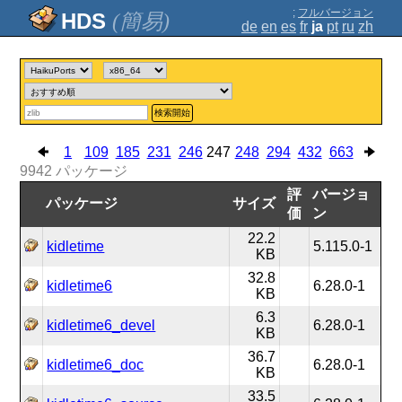
;
フルバージョン
(簡易)
de
en
es
fr
ja
pt
ru
zh
検索開始
1
109
185
231
246
247
248
294
432
663
9942
パッケージ
評
バージョ
パッケージ
サイズ
価
ン
22.2
kidletime
5.115.0-1
KB
32.8
kidletime6
6.28.0-1
KB
6.3
kidletime6_devel
6.28.0-1
KB
36.7
kidletime6_doc
6.28.0-1
KB
33.5