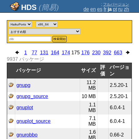
;
フルバージョン
(簡易)
de
en
es
fr
ja
pt
ru
zh
検索開始
1
77
131
164
174
175
176
230
392
663
9937
パッケージ
評
バージョ
パッケージ
サイズ
価
ン
11.2
gnupg
2.5.20-1
MB
gnupg_source
10 MB
2.5.20-1
1.1
gnuplot
6.0.4-1
MB
7.1
gnuplot_source
6.0.4-1
MB
1.6
gnurobbo
0.66-2
MB