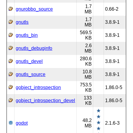
1.7
gnurobbo_source
0.66-2
MB
1.7
gnutls
3.8.9-1
MB
569.5
gnutls_bin
3.8.9-1
KB
2.6
gnutls_debuginfo
3.8.9-1
MB
280.6
gnutls_devel
3.8.9-1
KB
10.8
gnutls_source
3.8.9-1
MB
753.5
gobject_introspection
1.86.0-5
KB
133
gobject_introspection_devel
1.86.0-5
KB
48.2
godot
2.1.6-3
MB