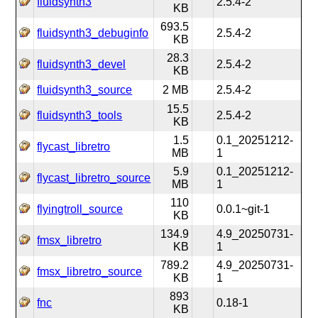
fluidsynth3
2.5.4-2
KB
693.5
fluidsynth3_debuginfo
2.5.4-2
KB
28.3
fluidsynth3_devel
2.5.4-2
KB
fluidsynth3_source
2 MB
2.5.4-2
15.5
fluidsynth3_tools
2.5.4-2
KB
1.5
0.1_20251212-
flycast_libretro
MB
1
5.9
0.1_20251212-
flycast_libretro_source
MB
1
110
flyingtroll_source
0.0.1~git-1
KB
134.9
4.9_20250731-
fmsx_libretro
KB
1
789.2
4.9_20250731-
fmsx_libretro_source
KB
1
893
fnc
0.18-1
KB