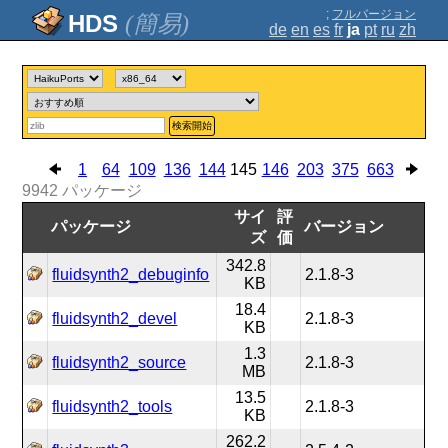
;
フルバージョン
(簡易)
de
en
es
fr
ja
pt
ru
zh
検索開始
1
64
109
136
144
145
146
203
375
663
9942
パッケージ
サイ
評
パッケージ
バージョン
ズ
価
342.8
fluidsynth2_debuginfo
2.1.8-3
KB
18.4
fluidsynth2_devel
2.1.8-3
KB
1.3
fluidsynth2_source
2.1.8-3
MB
13.5
fluidsynth2_tools
2.1.8-3
KB
262.2