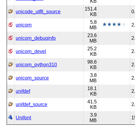
KB
151.4
unicode_utf8_source
0
KB
5.8
unicorn
2
MB
23.6
unicorn_debuginfo
2
MB
25.2
unicorn_devel
2
KB
98.6
unicorn_python310
2
KB
3.8
unicorn_source
2
MB
18.1
unifdef
2
KB
41.5
unifdef_source
2
KB
3.9
Unifont
1
MB