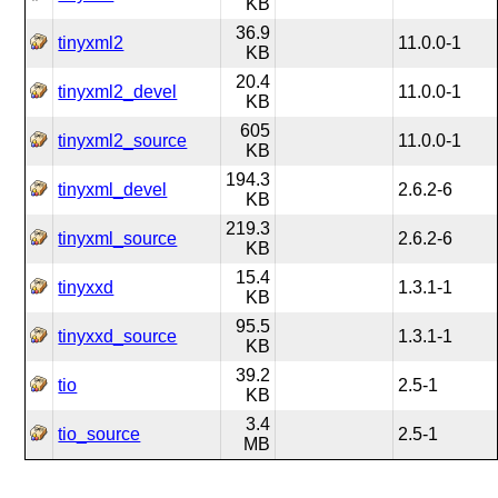
KB
36.9
tinyxml2
11.0.0-1
KB
20.4
tinyxml2_devel
11.0.0-1
KB
605
tinyxml2_source
11.0.0-1
KB
194.3
tinyxml_devel
2.6.2-6
KB
219.3
tinyxml_source
2.6.2-6
KB
15.4
tinyxxd
1.3.1-1
KB
95.5
tinyxxd_source
1.3.1-1
KB
39.2
tio
2.5-1
KB
3.4
tio_source
2.5-1
MB