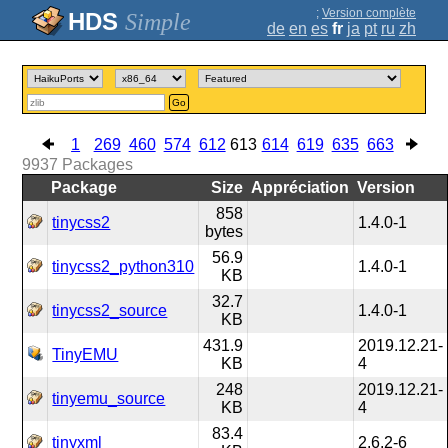
;
Version complète
Simple
de
en
es
fr
ja
pt
ru
zh
Go
1
269
460
574
612
613
614
619
635
663
9937
Packages
Package
Size
Appréciation
Version
858
tinycss2
1.4.0-1
bytes
56.9
tinycss2_python310
1.4.0-1
KB
32.7
tinycss2_source
1.4.0-1
KB
431.9
2019.12.21-
TinyEMU
KB
4
248
2019.12.21-
tinyemu_source
KB
4
83.4
tinyxml
2.6.2-6