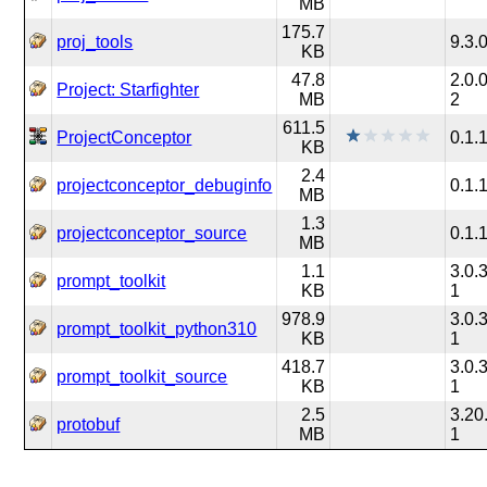
MB
175.7
proj_tools
9.3.
KB
47.8
2.0.0
Project: Starfighter
MB
2
611.5
ProjectConceptor
0.1.
KB
2.4
projectconceptor_debuginfo
0.1.
MB
1.3
projectconceptor_source
0.1.
MB
1.1
3.0.
prompt_toolkit
KB
1
978.9
3.0.
prompt_toolkit_python310
KB
1
418.7
3.0.
prompt_toolkit_source
KB
1
2.5
3.20
protobuf
MB
1