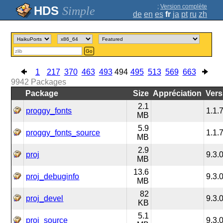
;
Version complète
Simple
de
en
es
fr
ja
pt
ru
zh
Go
1
217
370
463
493
494
495
513
569
663
9942
Packages
Package
Size
Appréciation
Vers
2.1
proggy_fonts
1.1.
MB
5.9
proggy_fonts_source
1.1.
MB
2.9
proj
9.3.
MB
13.6
proj_debuginfo
9.3.
MB
82
proj_devel
9.3.
KB
5.1
proj_source
9.3.