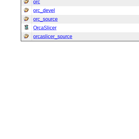
orc
orc_devel
orc_source
OrcaSlicer
orcaslicer_source