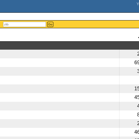
Go
6
1
4
4