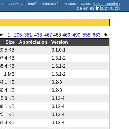
;
Version complète
de
en
es
fr
ja
pt
ru
zh
1
205
351
438
467
468
469
490
555
663
Size
Appréciation
Version
20.5 KB
0.1.0-1
97.4 KB
1.3.1-2
35.4 KB
1.3.1-2
1 MB
1.3.1-2
54.1 KB
0.2-3
50.4 KB
0.2-3
45.8 KB
0.12-4
88.1 KB
0.12-4
25.1 KB
0.12-4
61.3 KB
0.12-4