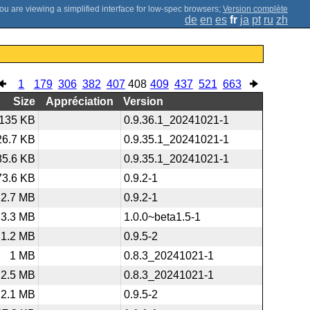
;
Version complète
de
en
es
fr
ja
pt
ru
zh
1
179
306
382
407
408
409
437
521
663
Size
Appréciation
Version
135 KB
0.9.36.1_20241021-1
26.7 KB
0.9.35.1_20241021-1
85.6 KB
0.9.35.1_20241021-1
73.6 KB
0.9.2-1
2.7 MB
0.9.2-1
3.3 MB
1.0.0~beta1.5-1
1.2 MB
0.9.5-2
1 MB
0.8.3_20241021-1
2.5 MB
0.8.3_20241021-1
2.1 MB
0.9.5-2