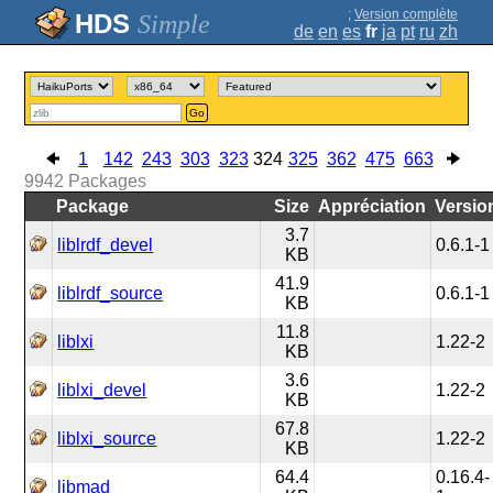
;
Version complète
Simple
de
en
es
fr
ja
pt
ru
zh
Go
1
142
243
303
323
324
325
362
475
663
9942
Packages
Package
Size
Appréciation
Versio
3.7
liblrdf_devel
0.6.1-1
KB
41.9
liblrdf_source
0.6.1-1
KB
11.8
liblxi
1.22-2
KB
3.6
liblxi_devel
1.22-2
KB
67.8
liblxi_source
1.22-2
KB
64.4
0.16.4-
libmad