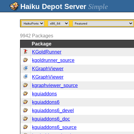
Simple
9942
Packages
Package
KGoldRunner
kgoldrunner_source
KGraphViewer
KGraphViewer
kgraphviewer_source
kguiaddons
kguiaddons6
kguiaddons6_devel
kguiaddons6_doc
kguiaddons6_source