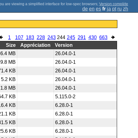
;
Version complète
de
en
es
fr
ja
pt
ru
zh
1
107
183
228
243
244
245
291
430
663
Size
Appréciation
Version
6.4 MB
26.04.0-1
9.8 MB
26.04.0-1
71.4 KB
26.04.0-1
5.2 KB
26.04.0-1
1.8 MB
26.04.0-1
64.7 KB
5.115.0-2
16.4 KB
6.28.0-1
21.1 KB
6.28.0-1
31.5 KB
6.28.0-1
25.6 KB
6.28.0-1