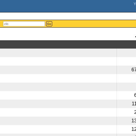
Go
6
1
1
1