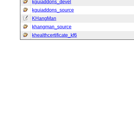
kguiaddons_devel
kguiaddons_source
KHangMan
khangman_source
khealthcertificate_kf6