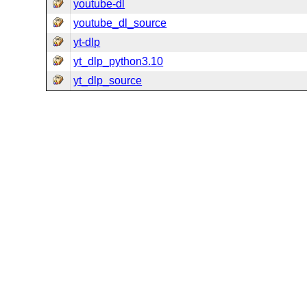
youtube-dl
youtube_dl_source
yt-dlp
yt_dlp_python3.10
yt_dlp_source