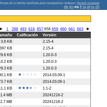
;
Versión completa
de
en
es
fr
ja
pt
ru
zh
1
288
493
616
657
658
659
660
661
663
Tamaño
Calificación
Versión
3.8 KB
2.15-4
397 KB
2.15-4
29.6 KB
1.20.0-3
10.2 KB
1.20.0-3
29.3 KB
1.20.0-3
30.1 KB
2014.03.09-1
73.7 KB
2014.03.09-1
11.1 KB
1.1-2
1.4 MB
20241216-2
2.7 MB
20241216-2