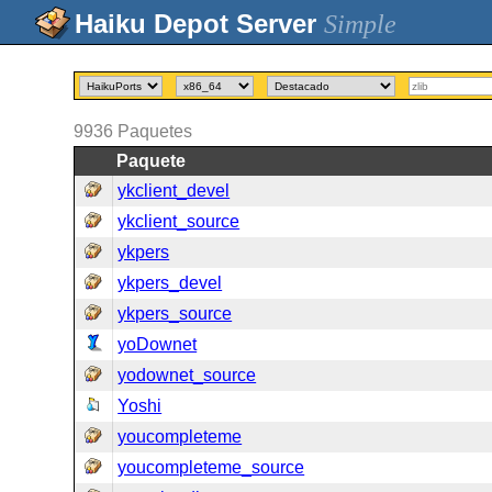
Simple
9936
Paquetes
Paquete
ykclient_devel
ykclient_source
ykpers
ykpers_devel
ykpers_source
yoDownet
yodownet_source
Yoshi
youcompleteme
youcompleteme_source