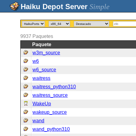
Simple
9937
Paquetes
Paquete
w3m_source
w6
w6_source
waitress
waitress_python310
waitress_source
WakeUp
wakeup_source
wand
wand_python310