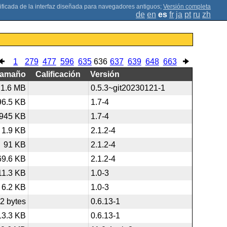
;
Versión completa
de
en
es
fr
ja
pt
ru
zh
1
279
477
596
635
636
637
639
648
663
Tamaño
Calificación
Versión
1.6 MB
0.5.3~git20230121-1
96.5 KB
1.7-4
945 KB
1.7-4
1.9 KB
2.1.2-4
91 KB
2.1.2-4
69.6 KB
2.1.2-4
11.3 KB
1.0-3
6.2 KB
1.0-3
2 bytes
0.6.13-1
13.3 KB
0.6.13-1