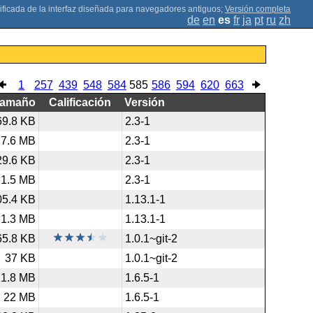
;
Versión completa
de
en
es
fr
ja
pt
ru
zh
1
257
439
548
584
585
586
594
620
663
Tamaño
Calificación
Versión
69.8 KB
2.3-1
7.6 MB
2.3-1
29.6 KB
2.3-1
1.5 MB
2.3-1
05.4 KB
1.13.1-1
1.3 MB
1.13.1-1
65.8 KB
1.0.1~git-2
37 KB
1.0.1~git-2
21.8 MB
1.6.5-1
22 MB
1.6.5-1