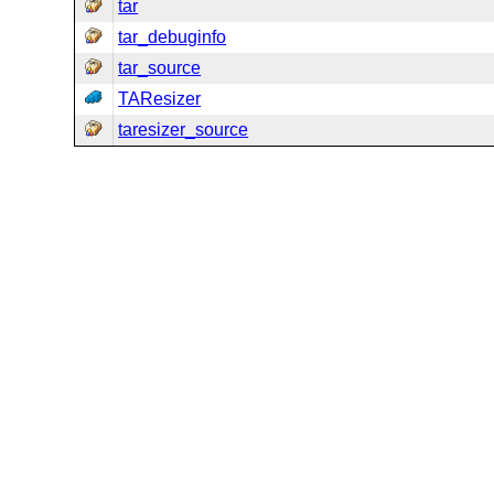
tar
tar_debuginfo
tar_source
TAResizer
taresizer_source