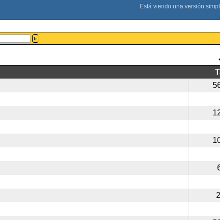
Ir
5
1
1