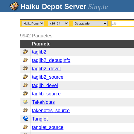
Simple
9942
Paquetes
Paquete
taglib2
taglib2_debuginfo
taglib2_devel
taglib2_source
taglib_devel
taglib_source
TakeNotes
takenotes_source
Tanglet
tanglet_source