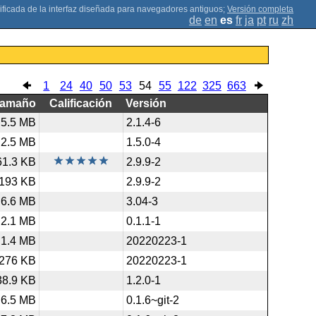
;
Versión completa
de
en
es
fr
ja
pt
ru
zh
1
24
40
50
53
54
55
122
325
663
Tamaño
Calificación
Versión
5.5 MB
2.1.4-6
2.5 MB
1.5.0-4
61.3 KB
2.9.9-2
193 KB
2.9.9-2
6.6 MB
3.04-3
2.1 MB
0.1.1-1
1.4 MB
20220223-1
276 KB
20220223-1
38.9 KB
1.2.0-1
6.5 MB
0.1.6~git-2