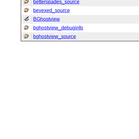
betterspades_source
bevexed_source
BGhostview
bghostview_debuginfo
bghostview_source