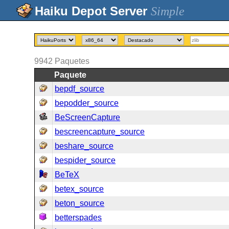
Simple
9942
Paquetes
Paquete
bepdf_source
bepodder_source
BeScreenCapture
bescreencapture_source
beshare_source
bespider_source
BeTeX
betex_source
beton_source
betterspades