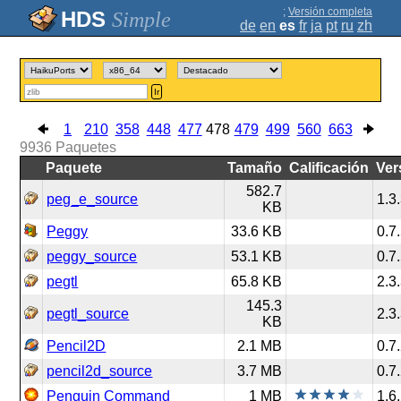
;
Versión completa
Simple
de
en
es
fr
ja
pt
ru
zh
Ir
1
210
358
448
477
478
479
499
560
663
9936
Paquetes
Paquete
Tamaño
Calificación
Ver
582.7
peg_e_source
1.3
KB
Peggy
33.6 KB
0.7
peggy_source
53.1 KB
0.7
pegtl
65.8 KB
2.3
145.3
pegtl_source
2.3
KB
Pencil2D
2.1 MB
0.7
pencil2d_source
3.7 MB
0.7
Penguin Command
1 MB
1.6