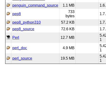
penguin_command_source
1.1 MB
1.6
733
pep8
1.7
bytes
pep8_python310
57.2 KB
1.7
pep8_source
72.6 KB
1.7
5.4
Perl
12.7 MB
1
5.4
perl_doc
4.9 MB
1
5.4
perl_source
19.5 MB
1