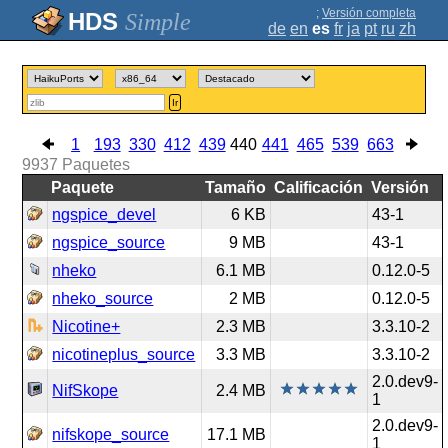
;
Versión completa
Simple
de
en
es
fr
ja
pt
ru
zh
Ir
1
193
330
412
439
440
441
465
539
663
9937
Paquetes
Paquete
Tamaño
Calificación
Versión
ngspice_devel
6 KB
43-1
ngspice_source
9 MB
43-1
nheko
6.1 MB
0.12.0-5
nheko_source
2 MB
0.12.0-5
Nicotine+
2.3 MB
3.3.10-2
nicotineplus_source
3.3 MB
3.3.10-2
2.0.dev9-
NifSkope
2.4 MB
1
2.0.dev9-
nifskope_source
17.1 MB
1