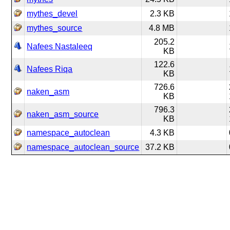
mythes_devel
2.3 KB
mythes_source
4.8 MB
205.2
Nafees Nastaleeq
KB
122.6
Nafees Riqa
KB
726.6
naken_asm
KB
796.3
naken_asm_source
KB
namespace_autoclean
4.3 KB
namespace_autoclean_source
37.2 KB