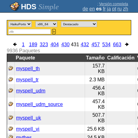
;
Versión completa
Simple
de
en
es
fr
ja
pt
ru
zh
Ir
1
189
323
404
430
431
432
457
534
663
9936
Paquetes
Paquete
Tamaño
Calificación
157.7
myspell_th
KB
myspell_tr
2.3 MB
456.4
myspell_udm
KB
457.4
myspell_udm_source
KB
507.7
myspell_uk
KB
myspell_vi
25.6 KB
mythes
24.5 KB